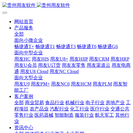
网站首页
产品服务
全部
面向小微企业
畅捷通T+
畅捷通T1
畅捷通T3
畅捷通T6
畅捷通G6
面向中型企业
用友HC
用友HIS
用友U8+
用友HIIP
用友CRM
用友HRP
用友U会员
用友U订货
用友友零售
用友渠道云
用友电商
通
用友U8 Cloud
用友NC Cloud
面向大型企业
用友U9
用友PM+
用友NC6
用友HCM
用友PLM
用友智
能工厂
客户案例
全部
商业贸易
食品行业
机械行业
电子行业
房地产业
工
程项目
农产品业
汽配行业
化工行业
医疗行业
交通公共
零售行业
医药器械
智能制造
服装行业
航天军工
其他行
业
资讯中心