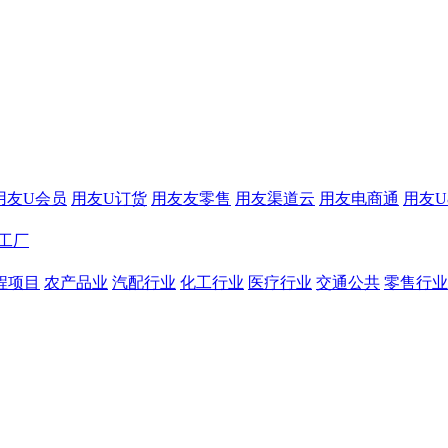
用友U会员
用友U订货
用友友零售
用友渠道云
用友电商通
用友U8
工厂
程项目
农产品业
汽配行业
化工行业
医疗行业
交通公共
零售行业