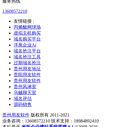
服务热线
13608572210
友情链接 :
丙烯酸网球场
虚拟主机购买
域名购买平台
洋葱企业Ai
域名抢注平台
域名抢注工具
过期域名抢注
贵州用友地址
贵阳用友软件
贵州用友软件
贵州风淋室
乌贼聊天室
域名评估
源码销售
贵州用友软件
版权所有 2011-2021
业务咨询：13608572210 技术支持：18984892410
本站基于
米拓企业建站系统搭建 8.1
©2008-2026