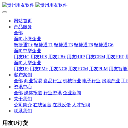
网站首页
产品服务
全部
面向小微企业
畅捷通T+
畅捷通T1
畅捷通T3
畅捷通T6
畅捷通G6
面向中型企业
用友HC
用友HIS
用友U8+
用友HIIP
用友CRM
用友HRP
面向大型企业
用友U9
用友PM+
用友NC6
用友HCM
用友PLM
用友智能
客户案例
全部
商业贸易
食品行业
机械行业
电子行业
房地产业
工
资讯中心
全部
媒体报道
行业资讯
企业新闻
关于我们
公司简介
在线留言
在线反馈
人才招聘
联系我们
用友U订货