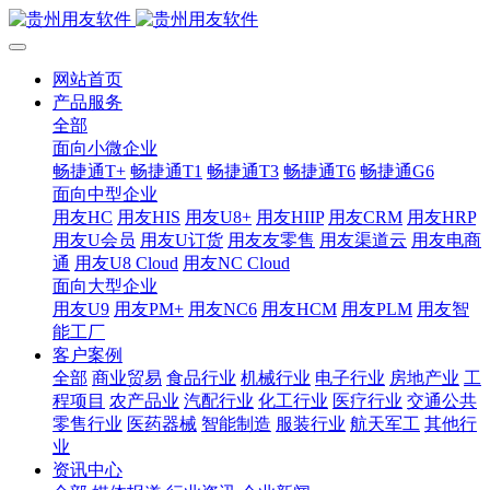
网站首页
产品服务
全部
面向小微企业
畅捷通T+
畅捷通T1
畅捷通T3
畅捷通T6
畅捷通G6
面向中型企业
用友HC
用友HIS
用友U8+
用友HIIP
用友CRM
用友HRP
用友U会员
用友U订货
用友友零售
用友渠道云
用友电商
通
用友U8 Cloud
用友NC Cloud
面向大型企业
用友U9
用友PM+
用友NC6
用友HCM
用友PLM
用友智
能工厂
客户案例
全部
商业贸易
食品行业
机械行业
电子行业
房地产业
工
程项目
农产品业
汽配行业
化工行业
医疗行业
交通公共
零售行业
医药器械
智能制造
服装行业
航天军工
其他行
业
资讯中心